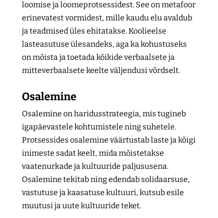
loomise ja loomeprotsessidest. See on metafoor
erinevatest vormidest, mille kaudu elu avaldub
ja teadmised üles ehitatakse. Koolieelse
lasteasutuse ülesandeks, aga ka kohustuseks
on mõista ja toetada kõikide verbaalsete ja
mitteverbaalsete keelte väljendusi võrdselt.
Osalemine
Osalemine on haridusstrateegia, mis tugineb
igapäevastele kohtumistele ning suhetele.
Protsessides osalemine väärtustab laste ja kõigi
inimeste sadat keelt, mida mõistetakse
vaatenurkade ja kultuuride paljususena.
Osalemine tekitab ning edendab solidaarsuse,
vastutuse ja kaasatuse kultuuri, kutsub esile
muutusi ja uute kultuuride teket.