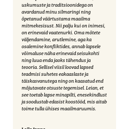
uskumuste ja traditsioonidega on
avardanud minu silmaringi ning
õpetanud väärtustama maailma
mitmekesisust. Nii palju kui on inimesi,
on erinevaid vaatenurki. Oma mõtete
väljendamine, arutlemine, aga ka
osalemine konfliktides, annab lapsele
võimaluse näha erinevaid seisukohti
ning luua enda jaoks tähendus ja
teooria. Sellisel viisil loovad lapsed
teadmisi suhetes eakaaslaste ja
täiskasvanutega ning on kaasatud end
mõjutavate otsuste tegemisel. Leian, et
see toetab lapse minapilti, enesekindlust
ja soodustab edasist koostööd, mis aitab
toime tulla ühises maailmaruumis.