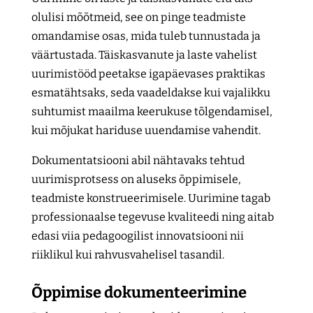
olulisi mõõtmeid, see on pinge teadmiste
omandamise osas, mida tuleb tunnustada ja
väärtustada. Täiskasvanute ja laste vahelist
uurimistööd peetakse igapäevases praktikas
esmatähtsaks, seda vaadeldakse kui vajalikku
suhtumist maailma keerukuse tõlgendamisel,
kui mõjukat hariduse uuendamise vahendit.
Dokumentatsiooni abil nähtavaks tehtud
uurimisprotsess on aluseks õppimisele,
teadmiste konstrueerimisele. Uurimine tagab
professionaalse tegevuse kvaliteedi ning aitab
edasi viia pedagoogilist innovatsiooni nii
riiklikul kui rahvusvahelisel tasandil.
Õppimise dokumenteerimine