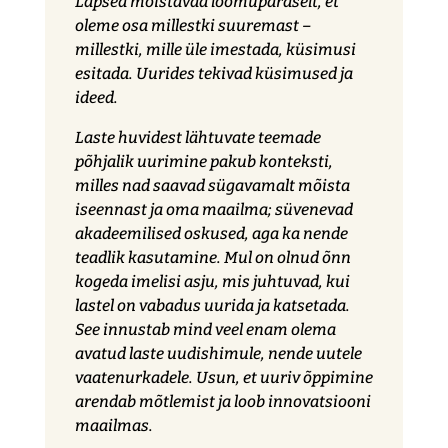
Lapsed mõistavad loomupäraselt, et
oleme osa millestki suuremast –
millestki, mille üle imestada, küsimusi
esitada. Uurides tekivad küsimused ja
ideed.
Laste huvidest lähtuvate teemade
põhjalik uurimine pakub konteksti,
milles nad saavad sügavamalt mõista
iseennast ja oma maailma; süvenevad
akadeemilised oskused, aga ka nende
teadlik kasutamine. Mul on olnud õnn
kogeda imelisi asju, mis juhtuvad, kui
lastel on vabadus uurida ja katsetada.
See innustab mind veel enam olema
avatud laste uudishimule, nende uutele
vaatenurkadele. Usun, et uuriv õppimine
arendab mõtlemist ja loob innovatsiooni
maailmas.