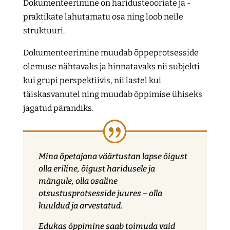
Dokumenteerimine on haridusteooriate ja -
praktikate lahutamatu osa ning loob neile
struktuuri.
Dokumenteerimine muudab õppeprotsesside
olemuse nähtavaks ja hinnatavaks nii subjekti
kui grupi perspektiivis, nii lastel kui
täiskasvanutel ning muudab õppimise ühiseks
jagatud pärandiks.
Mina õpetajana väärtustan lapse õigust
olla eriline, õigust haridusele ja
mängule, olla osaline
otsustusprotsesside juures – olla
kuuldud ja arvestatud.
Edukas õppimine saab toimuda vaid