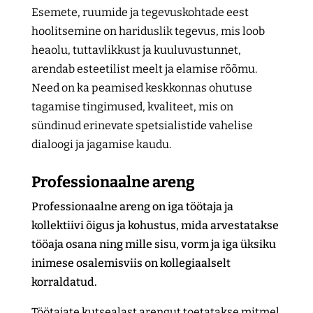
Esemete, ruumide ja tegevuskohtade eest
hoolitsemine on hariduslik tegevus, mis loob
heaolu, tuttavlikkust ja kuuluvustunnet,
arendab esteetilist meelt ja elamise rõõmu.
Need on ka peamised keskkonnas ohutuse
tagamise tingimused, kvaliteet, mis on
sündinud erinevate spetsialistide vahelise
dialoogi ja jagamise kaudu.
Professionaalne areng
Professionaalne areng on iga töötaja ja
kollektiivi õigus ja kohustus, mida arvestatakse
tööaja osana ning mille sisu, vorm ja iga üksiku
inimese osalemisviis on kollegiaalselt
korraldatud.
Töötajate kutsealast arengut toetatakse mitmel