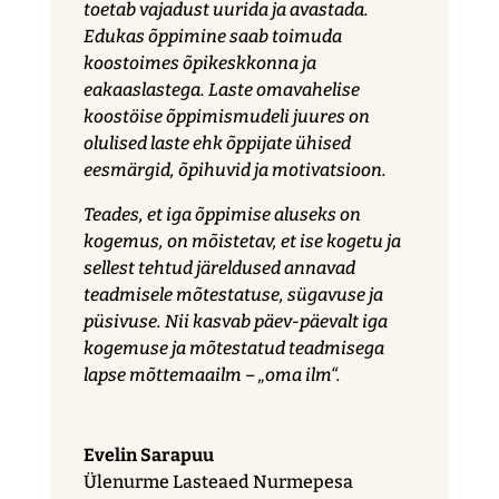
toetab vajadust uurida ja avastada.
Edukas õppimine saab toimuda
koostoimes õpikeskkonna ja
eakaaslastega. Laste omavahelise
koostöise õppimismudeli juures on
olulised laste ehk õppijate ühised
eesmärgid, õpihuvid ja motivatsioon.
Teades, et iga õppimise aluseks on
kogemus, on mõistetav, et ise kogetu ja
sellest tehtud järeldused annavad
teadmisele mõtestatuse, sügavuse ja
püsivuse. Nii kasvab päev-päevalt iga
kogemuse ja mõtestatud teadmisega
lapse mõttemaailm – „oma ilm“.
Evelin Sarapuu
Ülenurme Lasteaed Nurmepesa