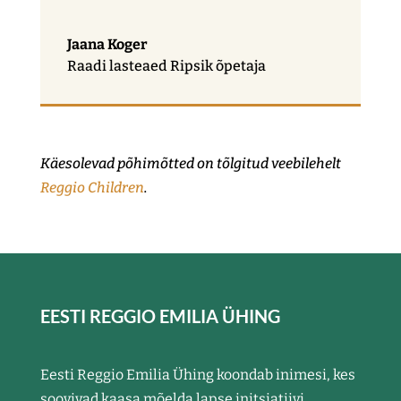
Jaana Koger
Raadi lasteaed Ripsik õpetaja
Käesolevad põhimõtted on tõlgitud veebilehelt
Reggio Children
.
EESTI REGGIO EMILIA ÜHING
Eesti Reggio Emilia Ühing koondab inimesi, kes
soovivad kaasa mõelda lapse initsiatiivi