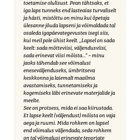
toetamise olulisust. Pean tähtsaks, et
iga laps tunneks end lasteaias turvaliselt
ja hästi, mistõttu on minu kui õpetaja
ülesanne jõuda lapseni ja võimaldada tal
osaleda igapäevategevustes isegi siis,
kui meil pole ühist keelt. „Lapsel on sada
keelt: sada mõtteviisi, väljendusviisi,
sada erinevat viisi mõista…“ – minu
jaoks tähendab see võimalusi
eneseväljenduseks, ümbritseva
keskkonna ja laiemalt maailma
avastamiseks, tunnetamiseks ja
kogemiseks läbi erinevate materjalide ja
meelte.
See on protsess, mida ei saa kiirustada.
Et lapse keelt (väljendust) mõista on vaja
aega ja ruumi. Mida rohkem on lapsel
end võimalus väljendada, seda rohkem
on tal võimalusi erinevate teooriate