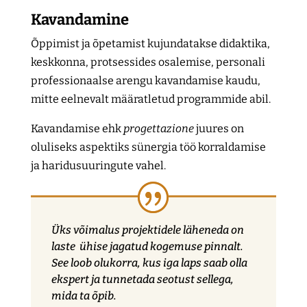
Kavandamine
Õppimist ja õpetamist kujundatakse didaktika,
keskkonna, protsessides osalemise, personali
professionaalse arengu kavandamise kaudu,
mitte eelnevalt määratletud programmide abil.
Kavandamise ehk
progettazione
juures on
oluliseks aspektiks sünergia töö korraldamise
ja haridusuuringute vahel.
Üks võimalus projektidele läheneda on
laste ühise jagatud kogemuse pinnalt.
See loob olukorra, kus iga laps saab olla
ekspert ja tunnetada seotust sellega,
mida ta õpib.