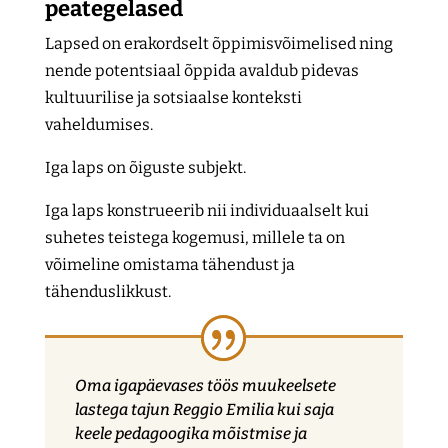
peategelased
Lapsed on erakordselt õppimisvõimelised ning
nende potentsiaal õppida avaldub pidevas
kultuurilise ja sotsiaalse konteksti
vaheldumises.
Iga laps on õiguste subjekt.
Iga laps konstrueerib nii individuaalselt kui
suhetes teistega kogemusi, millele ta on
võimeline omistama tähendust ja
tähenduslikkust.
Oma igapäevases töös muukeelsete
lastega tajun Reggio Emilia kui saja
keele pedagoogika mõistmise ja