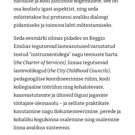
hariduse ja kooli juhtimise kogemusele, see on
osa koolielu igast aspektist, ning seda
mõistetakse kui protsessi avaliku dialoogi
pidamiseks ja toimuva lahti mõtestamiseks.
Seda eesmärki silmas pidades on Reggio
Emilias tegutsevad lasteasutused varustatud
teatud “instrumentidega” nagu teenuste harta
(
the Charter of Services)
, linnas tegutsevad
lastevolikogud (
the City Childhood Councils)
,
pedagoogilise koordineerimise rühm, kooli
kollegiaalne töörühm ning kohalolevate,
kaasvastutavate ja ühiseid õigusi jagavate
töötajate olemasolu – ja selliste praktikate
kasutamine nagu dokumenteerimine, perede ja
kohaliku kogukonna osalemine ning osalemine
linna avalikus süsteemis.