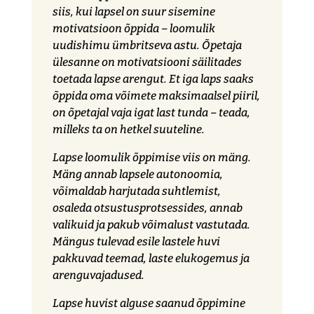
siis, kui lapsel on suur sisemine
motivatsioon õppida – loomulik
uudishimu ümbritseva astu. Õpetaja
ülesanne on motivatsiooni säilitades
toetada lapse arengut. Et iga laps saaks
õppida oma võimete maksimaalsel piiril,
on õpetajal vaja igat last tunda – teada,
milleks ta on hetkel suuteline.
Lapse loomulik õppimise viis on mäng.
Mäng annab lapsele autonoomia,
võimaldab harjutada suhtlemist,
osaleda otsustusprotsessides, annab
valikuid ja pakub võimalust vastutada.
Mängus tulevad esile lastele huvi
pakkuvad teemad, laste elukogemus ja
arenguvajadused.
Lapse huvist alguse saanud õppimine