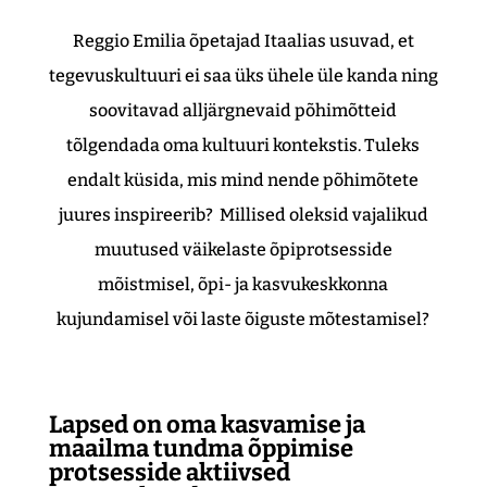
Reggio Emilia õpetajad Itaalias usuvad, et
tegevuskultuuri ei saa üks ühele üle kanda ning
soovitavad alljärgnevaid põhimõtteid
tõlgendada oma kultuuri kontekstis. Tuleks
endalt küsida, mis mind nende põhimõtete
juures inspireerib? Millised oleksid vajalikud
muutused väikelaste õpiprotsesside
mõistmisel, õpi- ja kasvukeskkonna
kujundamisel või laste õiguste mõtestamisel?
Lapsed on oma kasvamise ja
maailma tundma õppimise
protsesside aktiivsed