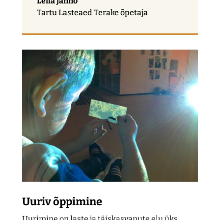
Leila Janno
Tartu Lasteaed Terake õpetaja
Uuriv õppimine
Uurimine on laste ja täiskasvanute elu üks