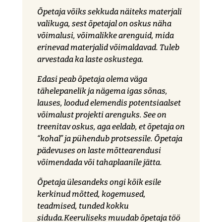
Õpetaja võiks sekkuda näiteks materjali
valikuga, sest õpetajal on oskus näha
võimalusi, võimalikke arenguid, mida
erinevad materjalid võimaldavad. Tuleb
arvestada ka laste oskustega.
Edasi peab õpetaja olema väga
tähelepanelik ja nägema igas sõnas,
lauses, loodud elemendis potentsiaalset
võimalust projekti arenguks. See on
treenitav oskus, aga eeldab, et õpetaja on
“kohal” ja pühendub protsessile. Õpetaja
pädevuses on laste mõttearendusi
võimendada või tahaplaanile jätta.
Õpetaja ülesandeks ongi kõik esile
kerkinud mõtted, kogemused,
teadmised, tunded kokku
siduda.Keeruliseks muudab õpetaja töö